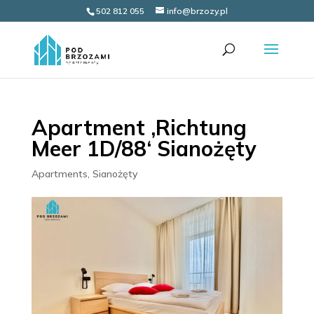
502 812 055
info@brzozy.pl
Apartment ‚Richtung
Meer 1D/88‘ Sianożęty
Apartments
,
Sianożęty