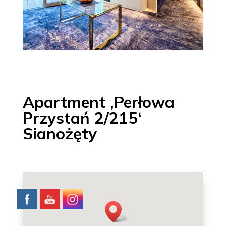
Apartment ‚Perłowa
Przystań 2/215‘
Sianożęty