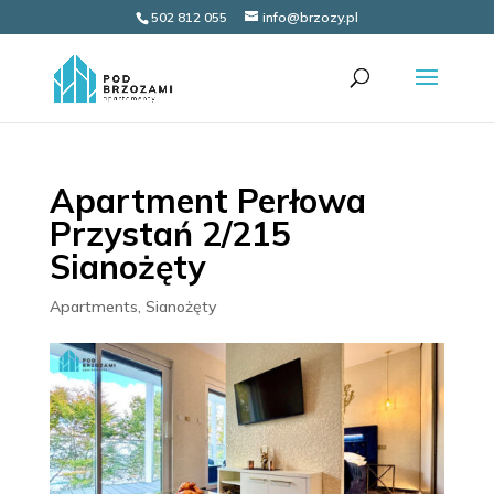
502 812 055
info@brzozy.pl
Apartment Perłowa
Przystań 2/215
Sianożęty
Apartments
,
Sianożęty