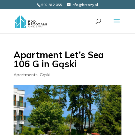
502 812 055
info@brzozy.pl
Apartment Let’s Sea
106 G in Gąski
Apartments
,
Gąski