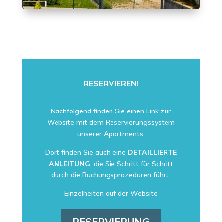
RESERVIEREN!
Nachfolgend finden Sie einen Link zur
Website mit dem Reservierungssystem
unserer Apartments.
Dort finden Sie auch eine
DETAILLIERTE
ANLEITUNG
, die Sie Schritt für Schritt
durch die Buchungsprozeduren führt.
Einzelheiten auf der Website
RESERVIERUNG