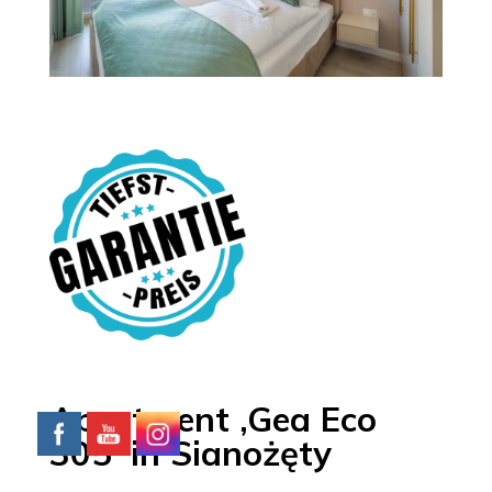
Apartment ‚Gea Eco
305‘ in Sianożęty