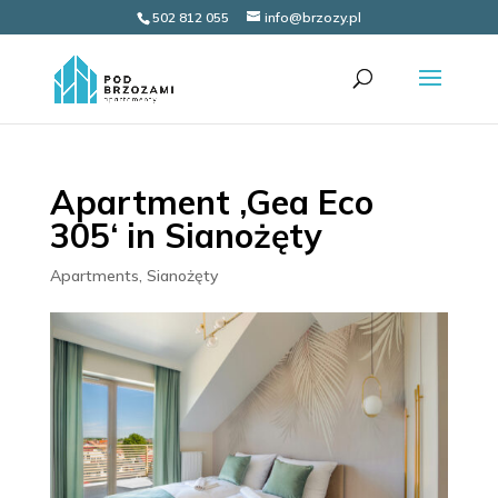
502 812 055
info@brzozy.pl
Apartment ‚Gea Eco
305‘ in Sianożęty
Apartments
,
Sianożęty