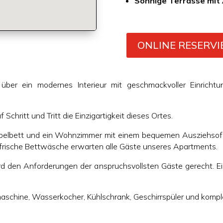
Sonnige Terrasse mit 
ONLINE RESERVI
über ein modernes Interieur mit geschmackvoller Einricht
Schritt und Tritt die Einzigartigkeit dieses Ortes.
elbett und ein Wohnzimmer mit einem bequemen Ausziehsofa 
frische Bettwäsche erwarten alle Gäste unseres Apartments.
rd den Anforderungen der anspruchsvollsten Gäste gerecht. Ein
schine, Wasserkocher, Kühlschrank, Geschirrspüler und komple