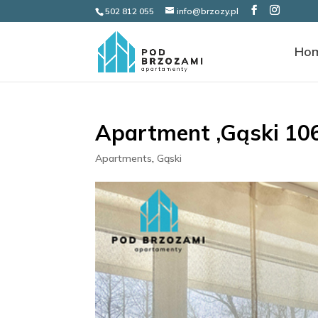
502 812 055
info@brzozy.pl
Ho
Apartment ‚Gąski 106
Apartments
,
Gąski