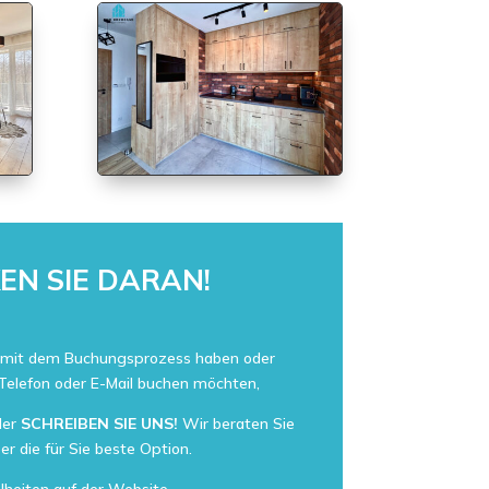
EN SIE DARAN!
 mit dem Buchungsprozess haben oder
r Telefon oder E-Mail buchen möchten,
der
SCHREIBEN SIE UNS!
Wir beraten Sie
er die für Sie beste Option.