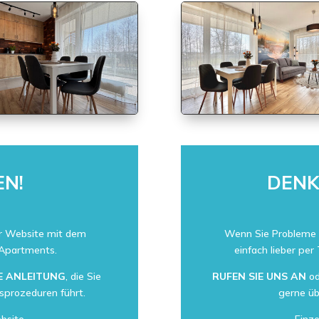
EN!
DENK
ur Website mit dem
Wenn Sie Probleme
 Apartments.
einfach lieber pe
E ANLEITUNG
, die Sie
RUFEN SIE UNS AN
o
gsprozeduren führt.
gerne üb