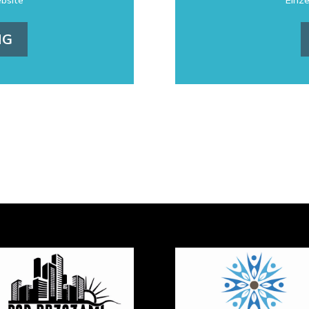
ebsite
Einze
NG