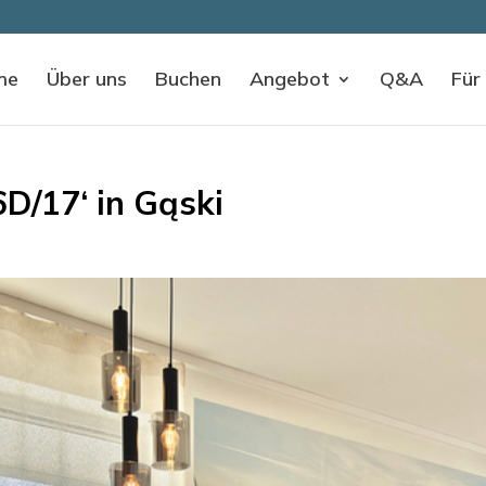
me
Über uns
Buchen
Angebot
Q&A
Für
D/17‘ in Gąski