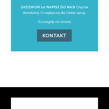
ZADZWOŃ
lub
NAPISZ DO NAS
! Chętnie
doradzimy Ci najlepszą dla Ciebie opcję.
Szczegóły na stronie
KONTAKT