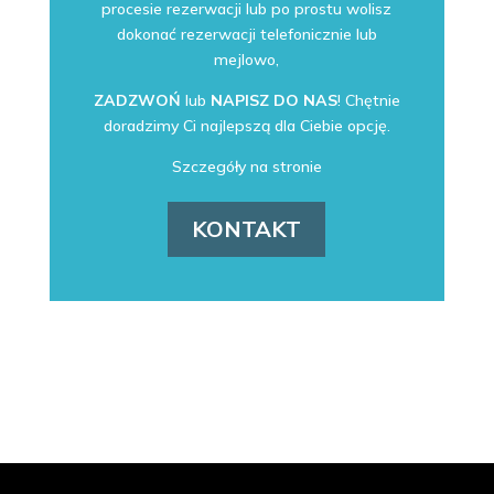
procesie rezerwacji lub po prostu wolisz
dokonać rezerwacji telefonicznie lub
mejlowo,
ZADZWOŃ
lub
NAPISZ DO NAS
! Chętnie
doradzimy Ci najlepszą dla Ciebie opcję.
Szczegóły na stronie
KONTAKT