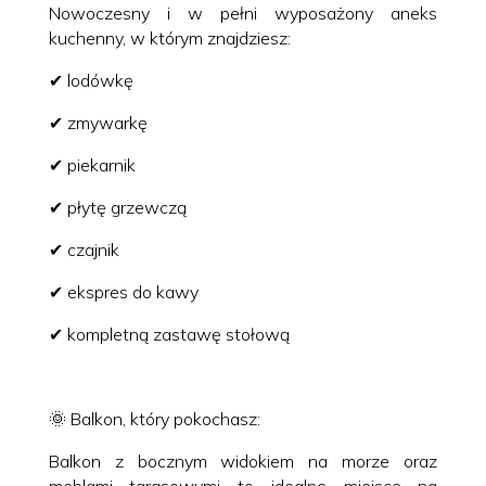
Nowoczesny i w pełni wyposażony aneks
kuchenny, w którym znajdziesz:
✔ lodówkę
✔ zmywarkę
✔ piekarnik
✔ płytę grzewczą
✔ czajnik
✔ ekspres do kawy
✔ kompletną zastawę stołową
🌞 Balkon, który pokochasz:
Balkon z bocznym widokiem na morze oraz
meblami tarasowymi to idealne miejsce na